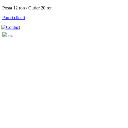
Posta 12 ron / Curier 20 ron
Pareri clienti
Mai multe poze
Detalii
Filme didactice si interactive
Realizare suport pentru perie, pentru chei…
Imi fac un umeras pentru hainele mele
Proiecte coordonate de:
Prof. Rodica Constantin
Prof. Marius Zainescu