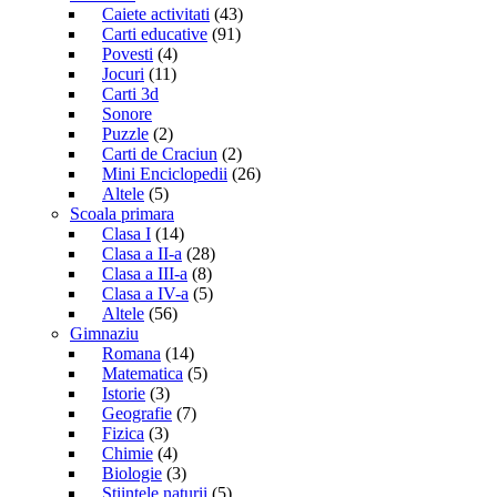
Caiete activitati
(43)
Carti educative
(91)
Povesti
(4)
Jocuri
(11)
Carti 3d
Sonore
Puzzle
(2)
Carti de Craciun
(2)
Mini Enciclopedii
(26)
Altele
(5)
Scoala primara
Clasa I
(14)
Clasa a II-a
(28)
Clasa a III-a
(8)
Clasa a IV-a
(5)
Altele
(56)
Gimnaziu
Romana
(14)
Matematica
(5)
Istorie
(3)
Geografie
(7)
Fizica
(3)
Chimie
(4)
Biologie
(3)
Stiintele naturii
(5)