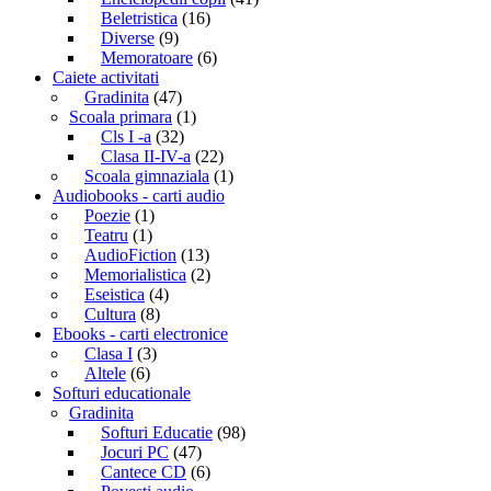
Beletristica
(16)
Diverse
(9)
Memoratoare
(6)
Caiete activitati
Gradinita
(47)
Scoala primara
(1)
Cls I -a
(32)
Clasa II-IV-a
(22)
Scoala gimnaziala
(1)
Audiobooks - carti audio
Poezie
(1)
Teatru
(1)
AudioFiction
(13)
Memorialistica
(2)
Eseistica
(4)
Cultura
(8)
Ebooks - carti electronice
Clasa I
(3)
Altele
(6)
Softuri educationale
Gradinita
Softuri Educatie
(98)
Jocuri PC
(47)
Cantece CD
(6)