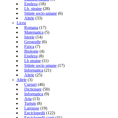
Engleza
(18)
Lb. straine
(28)
Stiinte socio-umane
(6)
Altele
(33)
Liceu
Romana
(17)
Matematica
(5)
Istorie
(14)
Geografie
(6)
Fizica
(7)
Biologie
(4)
Engleza
(8)
Lb straine
(11)
Stiinte socio umane
(17)
Informatica
(21)
Altele
(25)
Altele
(3)
Cursuri
(46)
Dictionare
(50)
Informatica
(9)
Arta
(13)
Turism
(8)
Larousse
(19)
Enciclopedii
(122)
Enciclopedii copii
(41)