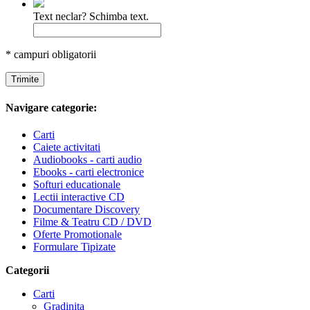
Text neclar? Schimba text.
* campuri obligatorii
Trimite
Navigare categorie:
Carti
Caiete activitati
Audiobooks - carti audio
Ebooks - carti electronice
Softuri educationale
Lectii interactive CD
Documentare Discovery
Filme & Teatru CD / DVD
Oferte Promotionale
Formulare Tipizate
Categorii
Carti
Gradinita