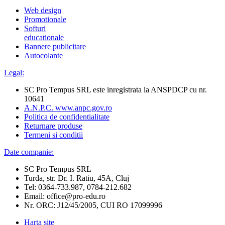
Web design
Promotionale
Softuri
educationale
Bannere publicitare
Autocolante
Legal:
SC Pro Tempus SRL este inregistrata la ANSPDCP cu nr.
10641
A.N.P.C. www.anpc.gov.ro
Politica de confidentialitate
Returnare produse
Termeni si conditii
Date companie:
SC Pro Tempus SRL
Turda, str. Dr. I. Ratiu, 45A, Cluj
Tel: 0364-733.987, 0784-212.682
Email: office@pro-edu.ro
Nr. ORC: J12/45/2005, CUI RO 17099996
Harta site