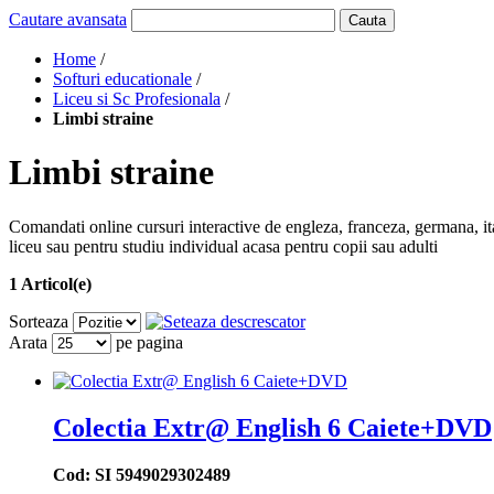
Cautare avansata
Cauta
Home
/
Softuri educationale
/
Liceu si Sc Profesionala
/
Limbi straine
Limbi straine
Comandati online cursuri interactive de engleza, franceza, germana, ita
liceu sau pentru studiu individual acasa pentru copii sau adulti
1 Articol(e)
Sorteaza
Arata
pe pagina
Colectia Extr@ English 6 Caiete+DVD
Cod: SI 5949029302489