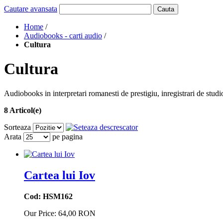
Cautare avansata
Cauta
Home
/
Audiobooks - carti audio
/
Cultura
Cultura
Audiobooks in interpretari romanesti de prestigiu, inregistrari de stud
8 Articol(e)
Sorteaza
Arata
pe pagina
Cartea lui Iov
Cod: HSM162
Our Price:
64,00 RON