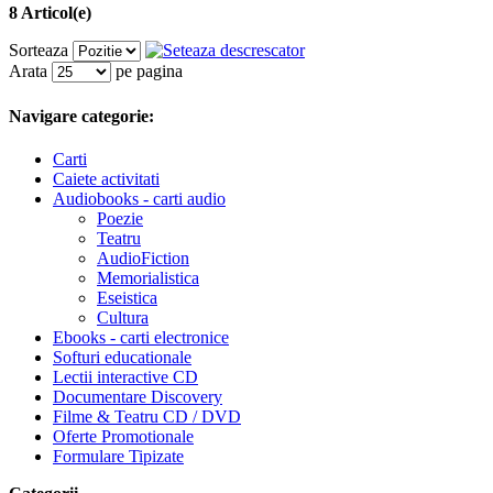
8 Articol(e)
Sorteaza
Arata
pe pagina
Navigare categorie:
Carti
Caiete activitati
Audiobooks - carti audio
Poezie
Teatru
AudioFiction
Memorialistica
Eseistica
Cultura
Ebooks - carti electronice
Softuri educationale
Lectii interactive CD
Documentare Discovery
Filme & Teatru CD / DVD
Oferte Promotionale
Formulare Tipizate