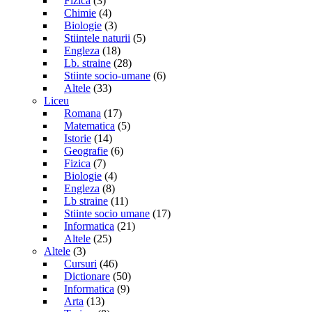
Fizica
(3)
Chimie
(4)
Biologie
(3)
Stiintele naturii
(5)
Engleza
(18)
Lb. straine
(28)
Stiinte socio-umane
(6)
Altele
(33)
Liceu
Romana
(17)
Matematica
(5)
Istorie
(14)
Geografie
(6)
Fizica
(7)
Biologie
(4)
Engleza
(8)
Lb straine
(11)
Stiinte socio umane
(17)
Informatica
(21)
Altele
(25)
Altele
(3)
Cursuri
(46)
Dictionare
(50)
Informatica
(9)
Arta
(13)