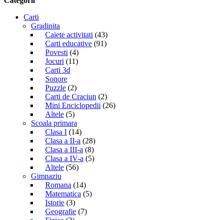
Categorii
Carti
Gradinita
Caiete activitati
(43)
Carti educative
(91)
Povesti
(4)
Jocuri
(11)
Carti 3d
Sonore
Puzzle
(2)
Carti de Craciun
(2)
Mini Enciclopedii
(26)
Altele
(5)
Scoala primara
Clasa I
(14)
Clasa a II-a
(28)
Clasa a III-a
(8)
Clasa a IV-a
(5)
Altele
(56)
Gimnaziu
Romana
(14)
Matematica
(5)
Istorie
(3)
Geografie
(7)