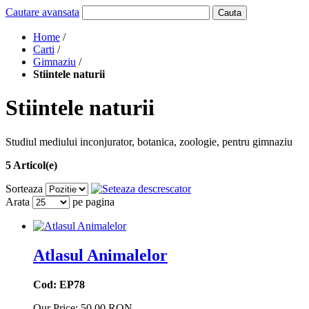
Cautare avansata
Cauta
Home
/
Carti
/
Gimnaziu
/
Stiintele naturii
Stiintele naturii
Studiul mediului inconjurator, botanica, zoologie, pentru gimnaziu
5 Articol(e)
Sorteaza
Arata
pe pagina
Atlasul Animalelor
Cod: EP78
Our Price:
50,00 RON