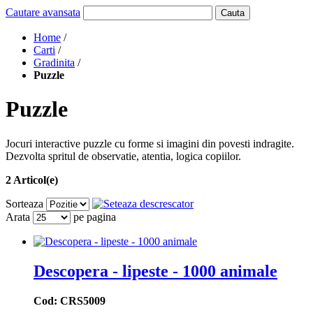
Cautare avansata
Cauta
Home
/
Carti
/
Gradinita
/
Puzzle
Puzzle
Jocuri interactive puzzle cu forme si imagini din povesti indragite.
Dezvolta spritul de observatie, atentia, logica copiilor.
2 Articol(e)
Sorteaza
Arata
pe pagina
Descopera - lipeste - 1000 animale
Cod: CRS5009